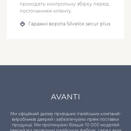
проходять контрольну збірку перед
посточанням кліенту.
Гаражні ворота Silvelox secur plus
AVANTI
Ми офіційний дилер провідних італійських компаній-
виробників дверей і забезпечуємо прямі поставки
продукції. Ми пропонуємо більше 10 000 моделей
дверей від провідних італійських фабрик, серед яких