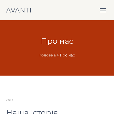
AVANTI
Про нас
Головна >
Про нас
// 01. //
Наша історія.