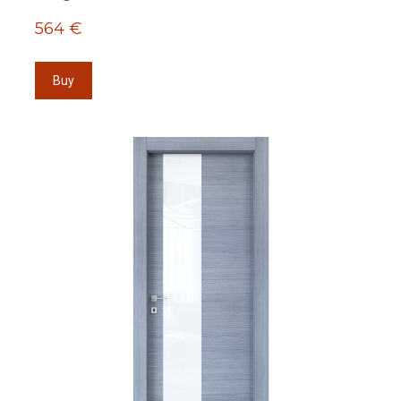
564 €
Buy