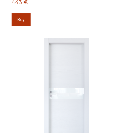
443 €
Buy