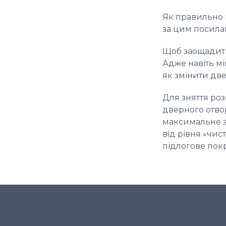
Як правильно п
за цим
посила
Щоб заощадити 
Адже навіть мі
як змінити дв
Для зняття роз
дверного отвор
максимальне з
від рівня «чис
підлогове покр