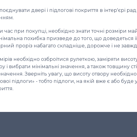
оєднувати двері і підлогові покриття в інтер'єрі р
нням
.
час при покупці, необхідно знати точні розміри май
німальна похибка призведе до того, що доведеться її
ерний проріз набагато складніше, дорожче і не завж
мірів необхідно озброїтися рулеткою, заміряти висот
у і вибрати мінімальні значення, а також товщину ст
начення. Зверніть увагу, що висоту отвору необхідн
тової підлоги» - тобто підлоги, на якій вже є або буде
иття.