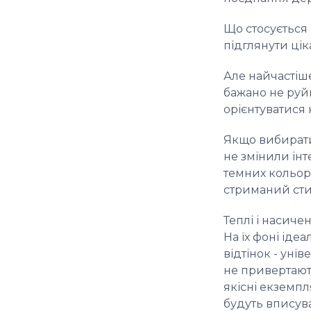
Що стосується
підглянути цік
Але найчастіш
бажано не руй
орієнтуватися 
Якщо вибирати 
не змінили інт
темних кольорі
стриманий сти
Теплі і насиче
На їх фоні іде
відтінок - уні
не привертають
якісні екземпл
будуть вписуват