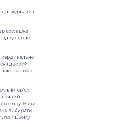
одні журнали і
р'єру, адже
ипадку легше
би кардинально
ься і дверей
 лаконічний і
у в інтер'єр.
 молочний
кого типу. Вони
овне вибирати
тя, при цьому