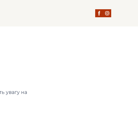
М
ь увагу на