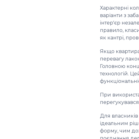
Характерні кол
варіанти з за
інтер'єр незал
правило,
класи
як кантрі, пров
Якщо квартира 
перевагу лаконі
Головною конц
технологій. Цей
функціональніст
При використа
перегукувався
Для власників
ідеальним ріш
форму, чим до
поєднання дере