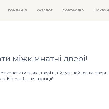
КОМПАНІЯ
КАТАЛОГ
ПОРТФОЛІО
ШОУРУ
ти міжкімнатні двері!
 визначитися, які двері підійдуть найкраще, зверніт
ь. Він має безліч варіацій: