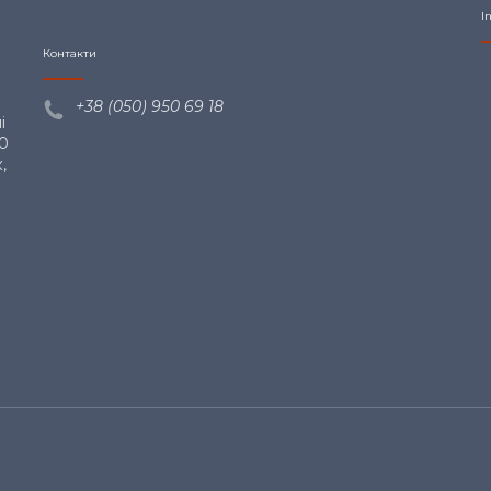
I
Контакти
+38 (050) 950 69
18
і
00
,