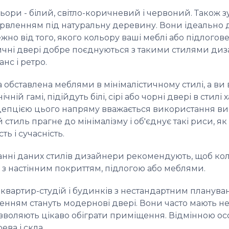
ьори - білий, світло-коричневий і червоний. Також з
барвленням під натуральну деревину. Вони ідеально
ежно від того, якого кольору ваші меблі або підлогов
чні двері
добре поєднуються з такими стилями диза
анс і ретро.
обставлена ​​меблями в мінімалістичному стилі, а ви 
чній гамі, підійдуть білі, сірі або чорні двері в стилі х
епцією цього напряму вважається використання в
 стиль прагне до мінімалізму і об'єднує такі риси, як
ь і сучасність.
нні даних стилів дизайнери рекомендують, щоб кол
 з настінним покриттям, підлогою або меблями.
 квартир-студій і будинків з нестандартним планув
енням стануть
модернові двері
. Вони часто мають 
зволяють цікаво обіграти приміщення. Відмінною ос
ва і скла.