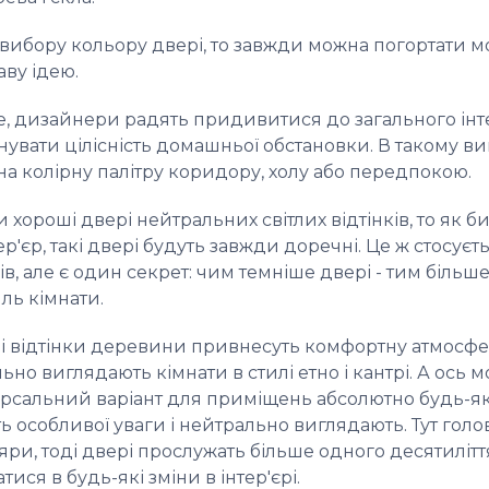
 вибору кольору двері, то завжди можна погортати м
аву ідею.
е, дизайнери радять придивитися до загального інте
нувати цілісність домашньої обстановки. В такому в
на колірну палітру коридору, холу або передпокою.
хороші двері нейтральних світлих відтінків, то як 
ер'єр, такі двері будуть завжди доречні. Це ж стосуєт
в, але є один секрет: чим темніше двері - тим більше
ль кімнати.
ні відтінки деревини привнесуть комфортну атмосфер
ально виглядають кімнати в стилі етно і кантрі. А ось
версальний варіант для приміщень абсолютно будь-я
 особливої ​​уваги і нейтрально виглядають. Тут гол
яри, тоді двері прослужать більше одного десятиліт
ися в будь-які зміни в інтер'єрі.