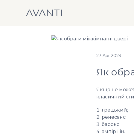
AVANTI
27 Apr 2023
Як обра
Якщо не можете
класичний стил
грецький;
ренесанс;
бароко;
ампір і ін.