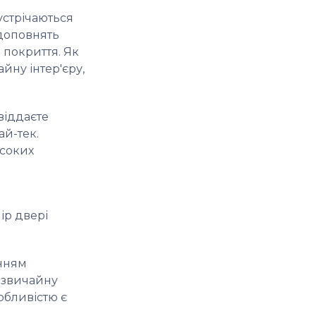
устрічаються
 доповнять
е покриття. Як
йну інтер'єру,
віддаєте
ай-тек.
исоких
ір двері
анням
незвичайну
обливістю є