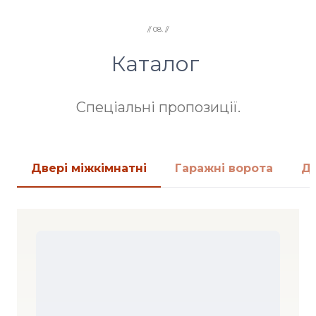
// 08. //
Каталог
Спеціальні пропозиції.
Двері міжкімнатні
Гаражні ворота
Дв