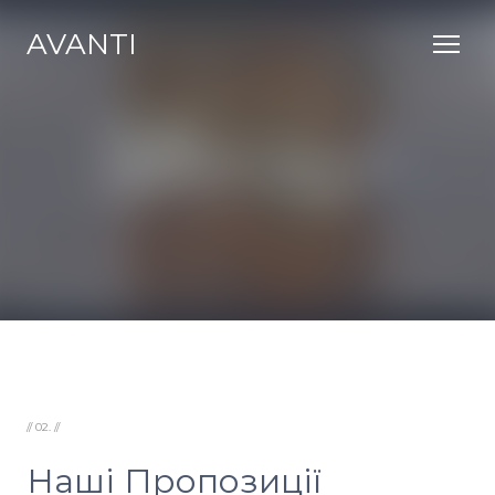
AVANTI
// 02. //
Наші Пропозиції