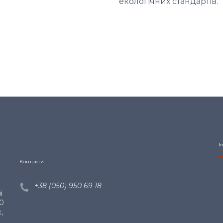
екологічних стандартів.
I
Контакти
+38 (050) 950 69
18
і
00
,