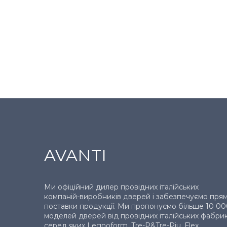
AVANTI
Ми офіційний дилер провідних італійських
компаній-виробників дверей і забезпечуємо прям
поставки продукції. Ми пропонуємо більше 10 0
моделей дверей від провідних італійських фабрик
серед яких Legnoform, Tre-P&Tre-Piu, Flex,