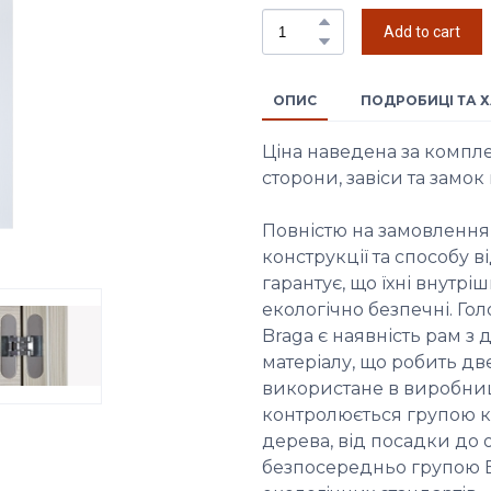
Add to cart
ОПИС
ПОДРОБИЦІ ТА 
Ціна наведена за компле
сторони, завіси та замок 
Повністю на замовлення 
конструкції та способу в
гарантує, що їхні внутрі
екологічно безпечні. Го
Braga є наявність рам з
матеріалу, що робить д
використане в виробниц
контролюється групою к
дерева, від посадки до 
безпосередньо групою Br