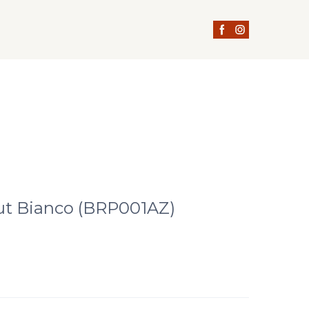
М
ut Bianco
(BRP001AZ)