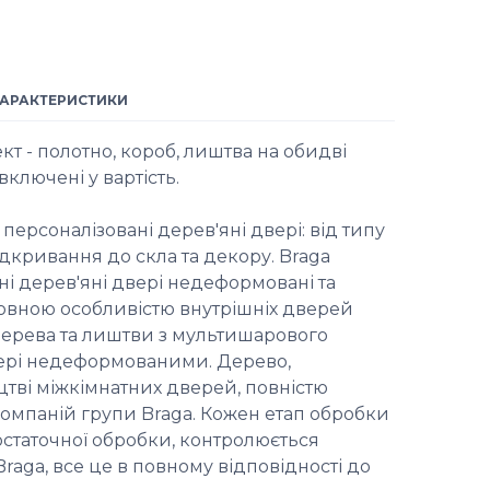
ХАРАКТЕРИСТИКИ
кт - полотно, короб, лиштва на обидві
включені у вартість.
персоналізовані дерев'яні двері: від типу
ідкривання до скла та декору. Braga
шні дерев'яні двері недеформовані та
ловною особливістю внутрішніх дверей
 дерева та лиштви з мультишарового
вері недеформованими. Дерево,
тві міжкімнатних дверей, повністю
омпаній групи Braga. Кожен етап обробки
остаточної обробки, контролюється
aga, все це в повному відповідності до