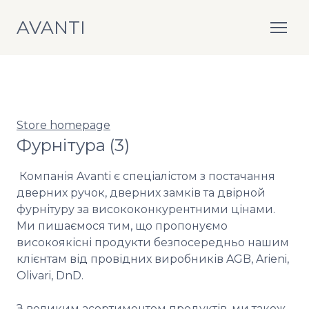
AVANTI
Store homepage
Фурнітура (3)
 Компанія Avanti є спеціалістом з постачання 
дверних ручок, дверних замків та двірной 
фурнітуру за висококонкурентними цінами. 
Ми пишаємося тим, що пропонуємо 
високоякісні продукти безпосередньо нашим 
клієнтам від провідних виробників AGB, Arieni, 
Olivari, DnD.

З великим асортиментом продуктів, ми також 