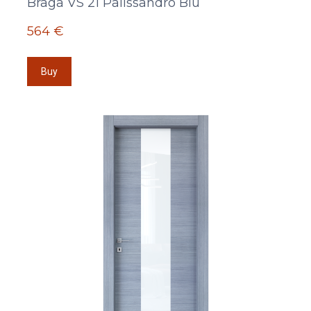
Braga VS 21 Palissandro Blu
564 €
Buy