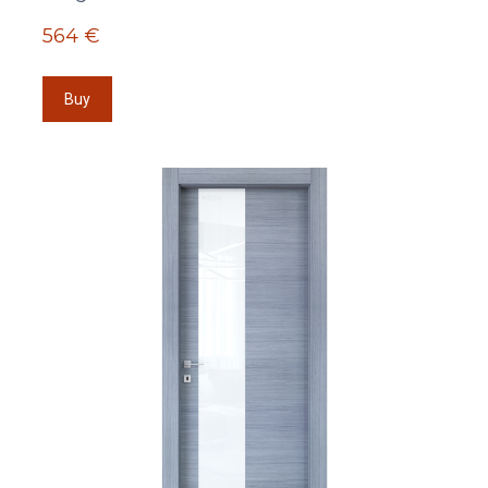
564 €
Buy