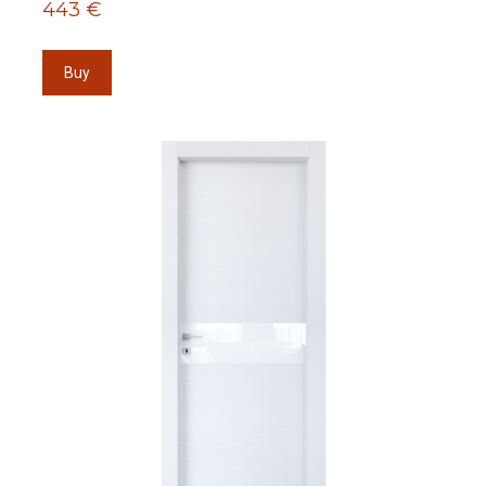
443 €
Buy